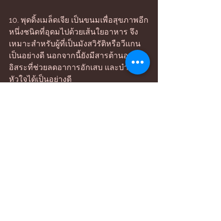
10. พุดดิ้งเมล็ดเจีย เป็นขนมเพื่อสุขภาพอีก
หนึ่งชนิดที่อุดมไปด้วยเส้นใยอาหาร จึง
เหมาะสำหรับผู้ที่เป็นมังสวิรัติหรือวีแกน
เป็นอย่างดี นอกจากนี้ยังมีสารต้านอนุมูล
อิสระที่ช่วยลดอาการอักเสบ และบำรุง
หัวใจได้เป็นอย่างดี 
ทางเลือกผลิตภัณฑ์เพื่อสุขภาพ
‘KENKOKU’ ขนมเพื่อสุขภาพผลิตจากถั่ว
เหลือง อุดมด้วยไฟเบอร์และโปรตีน ให้
พลังงานสูงแต่แคลลอรี่ต่ำ ทำให้อิ่มท้อง
นาน ไม่หิวระหว่างวัน เหมาะสำหรับผู้ที่
ต้องการควบคุมน้ำหนัก นอกจากนี้ยังช่วย
ในเรื่องของระบบย่อยอาหาร ดีต่อทุกเพศ
ทุกวัยไม่ว่าจะเป็นเด็ก ผู้ใหญ่ ผู้สูงอายุ หรือ
ผู้ที่ไม่รับประทานผักก็สามารถทานได้ 