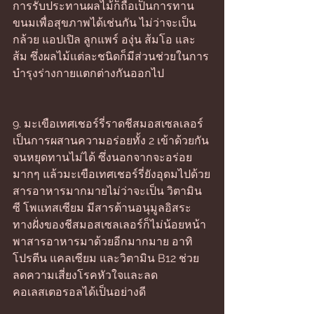
การรับประทานผลไม้ก็ถือเป็นการทาน
ขนมเพื่อสุขภาพได้เช่นกัน ไม่ว่าจะเป็น 
กล้วย แอปเปิล ลูกแพร์ องุ่น ส้มโอ และ
ส้ม ซึ่งผลไม้แต่ละชนิดก็มีส่วนช่วยในการ
บำรุงร่างกายแตกต่างกันออกไป 
9. มะเขือเทศเชอร์รี่ราดชีสมอสเซลเลอร์ 
เป็นการผสานความอร่อยทั้ง 2 เข้าด้วยกัน
จนหยุดทานไม่ได้ ซึ่งนอกจากจะอร่อย
มากๆ แล้วมะเขือเทศเชอร์รี่ยังอุดมไปด้วย
สารอาหารมากมายไม่ว่าจะเป็น วิตามิน
ซี โพแทสเซียม มีสารต้านอนุมูลอิสระ 
ทางฝั่งของชีสมอสเซลเลอร์ก็ไม่น้อยหน้า
พาสารอาหารมาด้วยอีกมากมาย อาทิ 
โปรตีน แคลเซียม และวิตามิน B12 ช่วย
ลดความเสี่ยงโรคหัวใจและลด
คอเลสเตอรอลได้เป็นอย่างดี 