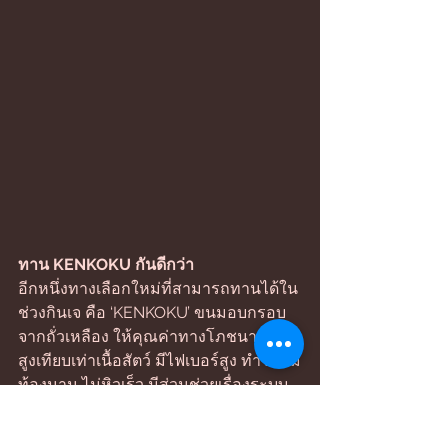
ทาน KENKOKU กันดีกว่า 
อีกหนึ่งทางเลือกใหม่ที่สามารถทานได้ใน
ช่วงกินเจ คือ ‘KENKOKU’ ขนมอบกรอบ
จากถั่วเหลือง ให้คุณค่าทางโภชนาการ
สูงเทียบเท่าเนื้อสัตว์ มีไฟเบอร์สูง ทำให้อิ่ม
ท้องนาน ไม่หิวเร็ว มีส่วนช่วยเรื่องระบบ
ขับถ่าย ปราศจากไขมันทรานส์และไม่มี
สารก่อให้เกิดภูมิแพ้อย่างกลูเตน 